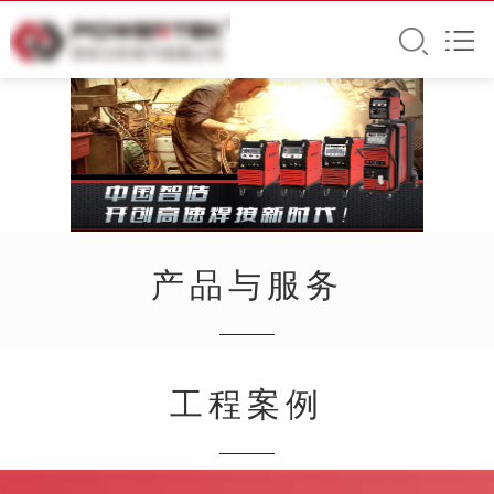
宁夏固原偉榮化妆品有限公司
美女被❌又爽❌又黄菠萝喷水小说
app.ld1.kmzhinan.com黄色直播软件草莓丝
瓜秋葵下载破解版,玉蝶app下载3.0.3每天无
限安卓vivo版OPPO版游戏下载免费大全十八
产品与服务
款禁用软件的app黄台-十八款禁用软件的app
黄台免费下载,18款禁用软件黄台app破解版
下载|18款禁用软件黄台app破解
宁夏固原偉榮化妆品有限公司文章
宁夏固原偉榮化妆品有限公司文章
gogogo
3
gogogo
7
5
工程案例
宁夏固原偉榮化妆品有限公司dn67l2026-08-10 14:03:28
宁夏固原偉榮化妆品有限公司dn67l2026-08-10 14:03:28
宁夏固原偉榮化妆品有限公司